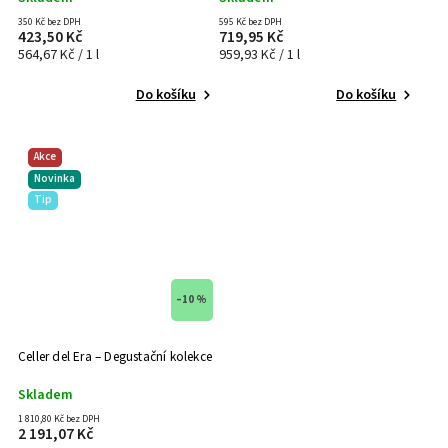
350 Kč bez DPH
595 Kč bez DPH
423,50 Kč
719,95 Kč
564,67 Kč / 1 l
959,93 Kč / 1 l
Do košíku
Do košíku
Akce
Novinka
Tip
–10 %
Celler del Era – Degustační kolekce
Skladem
1 810,80 Kč bez DPH
2 191,07 Kč