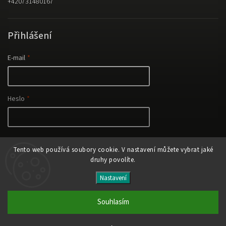
+420731480167
Přihlášení
E-mail
Heslo
Nová registrace
Tento web používá soubory cookie. V nastavení můžete vybrat jaké
Přihlásit se
Zapomenuté heslo
druhy povolíte.
Nastavení
Copyright 2026
eco-wine
. Všechna práva vyhrazena.
Upravit nastavení cookies
Souhlasím
Vytvořil
Shoptet
| Design
Shoptak.cz