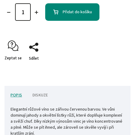
Přidat do košíku
Zeptat se
Sdílet
POPIS
DISKUZE
Elegantní růžové víno se zářivou červenou barvou. Ve vůni
dominují jahody a okvětní lístky růží, které doplňuje komplexní
a svěží chuť. Díky nízkým výnosům vinic je víno koncentrované
a plné. Může se pít ihned, ale zároveň se skvěle vyvíjí i při
kratším zrání.