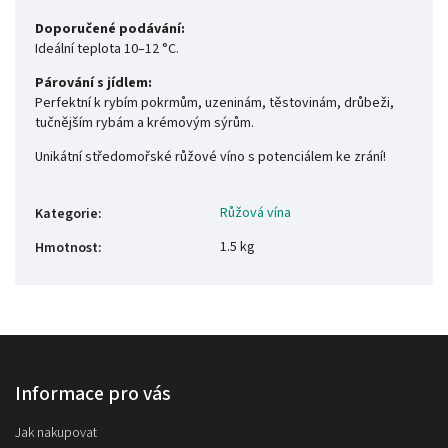
Doporučené podávání:
Ideální teplota 10–12 °C.
Párování s jídlem:
Perfektní k rybím pokrmům, uzeninám, těstovinám, drůbeži,
tučnějším rybám a krémovým sýrům.
Unikátní středomořské růžové víno s potenciálem ke zrání!
Růžová vína
Kategorie
:
1.5 kg
Hmotnost
:
Informace pro vás
Jak nakupovat