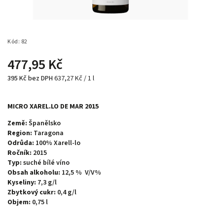
Kód:
82
477,95 Kč
395 Kč bez DPH
637,27 Kč / 1 l
MICRO XAREL.LO DE MAR 2015
Země:
Španělsko
Region:
Taragona
Odrůda:
100% Xarell-lo
Ročník:
2015
Typ:
suché bílé víno
Obsah alkoholu:
12,5 % V/V%
Kyseliny:
7,3 g/l
Zbytkový cukr:
0,4 g/l
Objem:
0,75 l