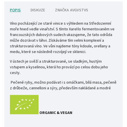
POPIS
DISKUZE
ZNAČKA
AVGVSTVS
Víno pocházející ze staré vinice s výhledem na Středozemní
moře hned vedle vinařství. S tímto Xarel·lo fermentovaném ve
francouzských dubových sudech ukazujeme, že tato odrůda
může dozrávat v láhvi. Získáváme tím velmi komplexní a
strukturovaná víno. Ve vůni najdeme tóny kdoule, orellany a
medu, které se následně rozvíjejí ve sklenici.
V ústech je svěží a strukturované, se sladkým, hustým
vstupem a kyselinou, která ho provází po celou dobu jeho
cesty.
Pečené ryby, možno podávat i s omáčkami, bílá masa, pečeně
z drůbeže, cannelloni a sýry, především nakládané a modré
ORGANIC & VEGAN