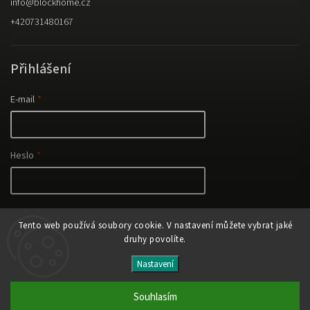
info
@
blockhome.cz
+420731480167
Přihlášení
E-mail
Heslo
Nová registrace
Tento web používá soubory cookie. V nastavení můžete vybrat jaké
Přihlásit se
Zapomenuté heslo
druhy povolíte.
Nastavení
Copyright 2026
eco-wine
. Všechna práva vyhrazena.
Upravit nastavení cookies
Souhlasím
Vytvořil
Shoptet
| Design
Shoptak.cz