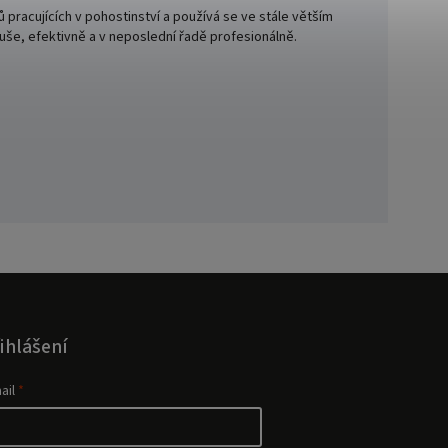
ů pracujících v pohostinství a používá se ve stále větším
uše, efektivně a v neposlední řadě profesionálně.
ihlášení
ail