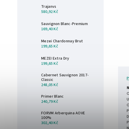
Trajanvs
580,92 Kč
Sauvignon Blanc-Premium
169,40 Kč
Mezei Chardonnay Brut
199,65 Kč
MEZEI Extra Dry
199,65 Kč
Cabernet Sauvignon 2017-
P
Classic
248,05 Kč
N
O
Primer Blanc
U
240,79 Kč
O
P
FORVM Arberquina AOVE
D
100%
P
302,40 Kč
N