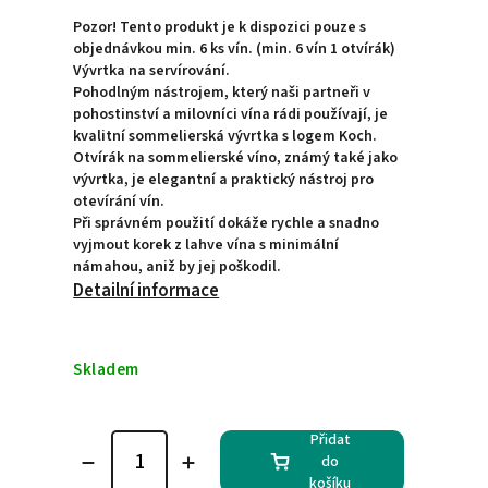
Pozor! Tento produkt je k dispozici pouze s
objednávkou min. 6 ks vín. (min. 6 vín 1 otvírák)
Vývrtka na servírování.
Pohodlným nástrojem, který naši partneři v
pohostinství a milovníci vína rádi používají, je
kvalitní sommelierská vývrtka s logem Koch.
Otvírák na sommelierské víno, známý také jako
vývrtka, je elegantní a praktický nástroj pro
otevírání vín.
Při správném použití dokáže rychle a snadno
vyjmout korek z lahve vína s minimální
námahou, aniž by jej poškodil.
Detailní informace
Skladem
Přidat
do
košíku