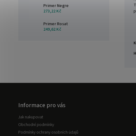
T
Primer Negre
p
273,22 Kč
Primer Rosat
249,62 Kč
K
H
Informace pro vás
Jak nakupovat
Obchodní podmínky
Podmínky ochrany osobních údajů