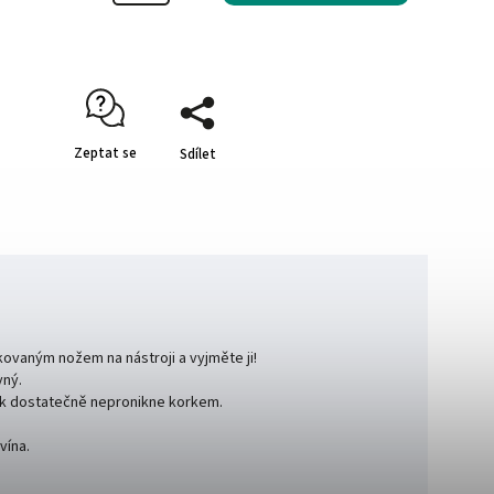
Zeptat se
Sdílet
kovaným nožem na nástroji a vyjměte ji!
vný.
ek dostatečně nepronikne korkem.
vína.