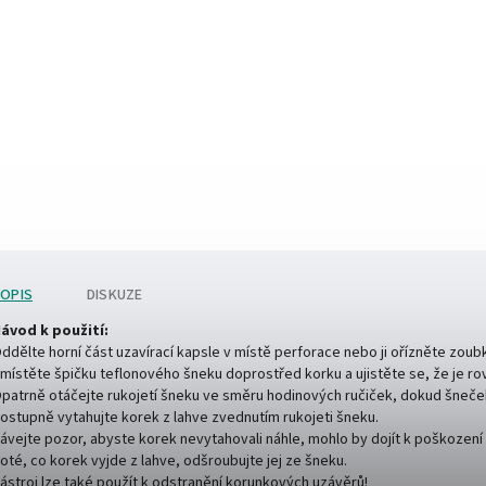
OPIS
DISKUZE
ávod k použití:
ddělte horní část uzavírací kapsle v místě perforace nebo ji ořízněte zoub
místěte špičku teflonového šneku doprostřed korku a ujistěte se, že je ro
patrně otáčejte rukojetí šneku ve směru hodinových ručiček, dokud šneč
ostupně vytahujte korek z lahve zvednutím rukojeti šneku.
ávejte pozor, abyste korek nevytahovali náhle, mohlo by dojít k poškození 
oté, co korek vyjde z lahve, odšroubujte jej ze šneku.
ástroj lze také použít k odstranění korunkových uzávěrů!