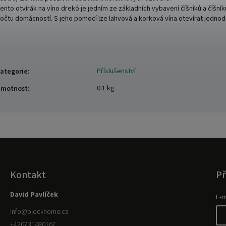
ento otvírák na víno drekó je jedním ze základních vybavení číšníků a číšník
očtu domácností.
S jeho pomocí lze lahvová a korková vína otevírat jednod
Příslušenství
ategorie
:
0.1 kg
motnost
:
Kontakt
Př
David Pavlíček
E-m
info
@
blockhome.cz
+420731480167