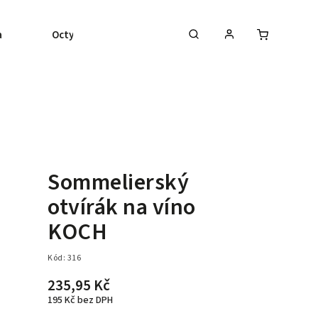
a
Octy (Balsamico)
Olivový olej
Ovocné
Sommelierský
otvírák na víno
KOCH
Kód:
316
235,95 Kč
195 Kč bez DPH