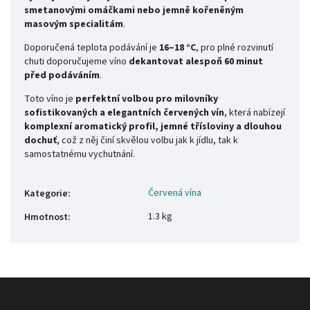
smetanovými omáčkami nebo jemně kořeněným
masovým specialitám
.
Doporučená teplota podávání je
16–18 °C
, pro plné rozvinutí
chuti doporučujeme víno
dekantovat alespoň 60 minut
před podáváním
.
Toto víno je
perfektní volbou pro milovníky
sofistikovaných a elegantních červených vín
, která nabízejí
komplexní aromatický profil, jemné třísloviny a dlouhou
dochuť
, což z něj činí skvělou volbu jak k jídlu, tak k
samostatnému vychutnání.
Červená vína
Kategorie
:
1.3 kg
Hmotnost
: