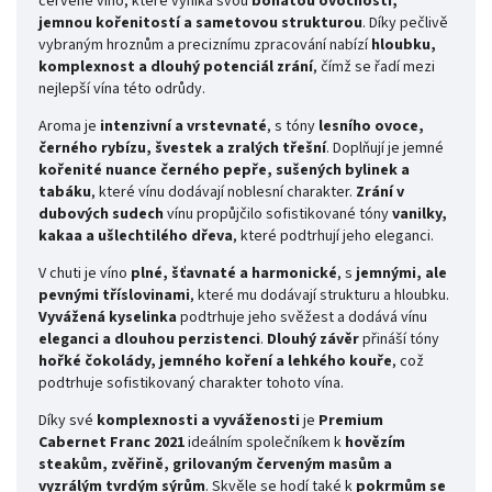
červené víno, které vyniká svou
bohatou ovocností,
jemnou kořenitostí a sametovou strukturou
. Díky pečlivě
vybraným hroznům a preciznímu zpracování nabízí
hloubku,
komplexnost a dlouhý potenciál zrání
, čímž se řadí mezi
nejlepší vína této odrůdy.
Aroma je
intenzivní a vrstevnaté
, s tóny
lesního ovoce,
černého rybízu, švestek a zralých třešní
. Doplňují je jemné
kořenité nuance černého pepře, sušených bylinek a
tabáku
, které vínu dodávají noblesní charakter.
Zrání v
dubových sudech
vínu propůjčilo sofistikované tóny
vanilky,
kakaa a ušlechtilého dřeva
, které podtrhují jeho eleganci.
V chuti je víno
plné, šťavnaté a harmonické
, s
jemnými, ale
pevnými tříslovinami
, které mu dodávají strukturu a hloubku.
Vyvážená kyselinka
podtrhuje jeho svěžest a dodává vínu
eleganci a dlouhou perzistenci
.
Dlouhý závěr
přináší tóny
hořké čokolády, jemného koření a lehkého kouře
, což
podtrhuje sofistikovaný charakter tohoto vína.
Díky své
komplexnosti a vyváženosti
je
Premium
Cabernet Franc 2021
ideálním společníkem k
hovězím
steakům, zvěřině, grilovaným červeným masům a
vyzrálým tvrdým sýrům
. Skvěle se hodí také k
pokrmům se